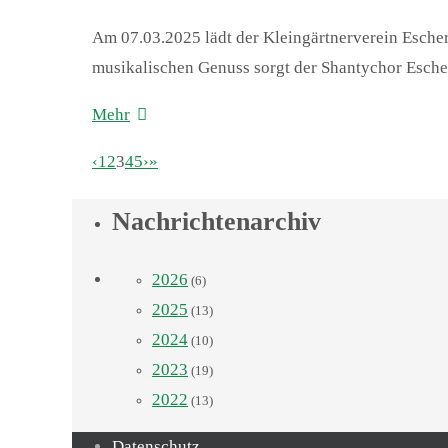
Am 07.03.2025 lädt der Kleingärtnerverein Escher
musikalischen Genuss sorgt der Shantychor Esche
Mehr
‹
1
2
3
4
5
›
»
Nachrichtenarchiv
2026
(6)
2025
(13)
2024
(10)
2023
(19)
2022
(13)
Datenschutz